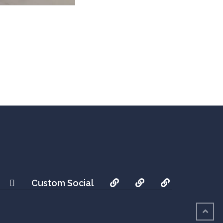
acebook
Twitter
actualités
Parcours
Medias
Custom Social