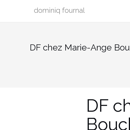
Aller
dominiq fournal
au
contenu
DF chez Marie-Ange Bou
DF c
Bouc